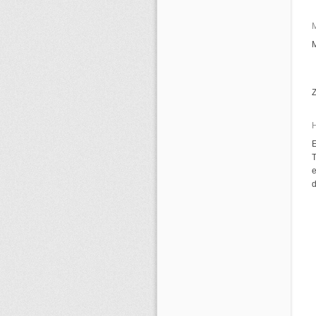
Z
E
T
e
d