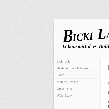
Lieferanten
Bestellen und Abholen
Team
Medien, Presse
L
Geschichte
B
Web_Story
T
E